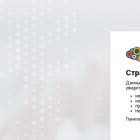
Стр
Данный
увидет
не
не
пр
Не
Панел